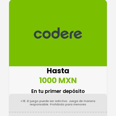
Hasta
1000 MXN
En tu primer depósito
+18. El juego puede ser adictivo. Juega de manera
responsable. Prohibido para menores