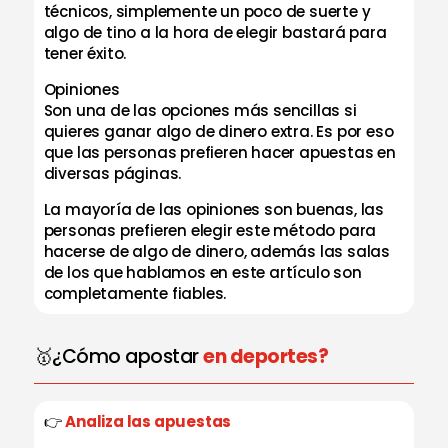
técnicos, simplemente un poco de suerte y
algo de tino a la hora de elegir bastará para
tener éxito.
Opiniones
Son una de las opciones más sencillas si
quieres ganar algo de dinero extra. Es por eso
que las personas prefieren hacer apuestas en
diversas páginas.
La mayoría de las opiniones son buenas, las
personas prefieren elegir este método para
hacerse de algo de dinero, además las salas
de los que hablamos en este artículo son
completamente fiables.
🥇¿Cómo apostar
en deportes?
👉
Analiza las apuestas