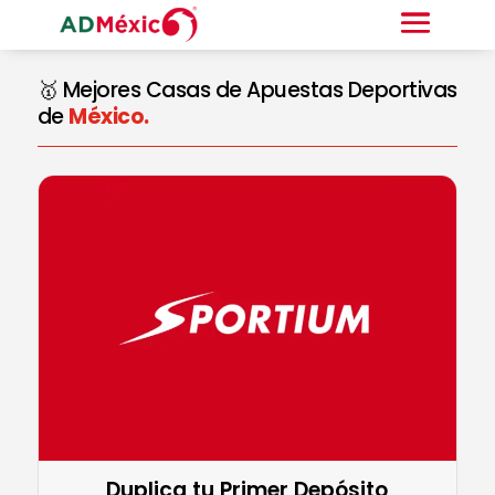
🥇 Mejores Casas de Apuestas Deportivas
de
México.
Duplica tu Primer Depósito