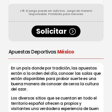
+18. El juego puede ser adictivo. Juega de manera
responsable. Prohibido para menores
Solicitar
Apuestas Deportivas
México
En un país donde por tradición, las apuestas
están a la orden del día, conocer las salas que
están disponibles para probar suerte es una
buena manera de conocer de cerca la cultura
del azar.
Los diversos sitios que se cuentan en todo el
territorio español ofrecen a propios y
visitantes una verdadera experiencia de buen