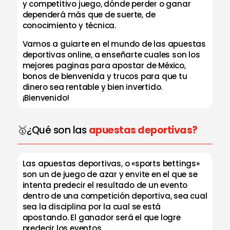
y competitivo juego, dónde perder o ganar
dependerá más que de suerte, de
conocimiento y técnica.
Vamos a guiarte en el mundo de las apuestas
deportivas online, a enseñarte cuales son los
mejores paginas para apostar de México,
bonos de bienvenida y trucos para que tu
dinero sea rentable y bien invertido.
¡Bienvenido!
🥇¿Qué son las
apuestas deportivas?
Las apuestas deportivas, o «sports bettings»
son un de juego de azar y envite en el que se
intenta predecir el resultado de un evento
dentro de una competición deportiva, sea cual
sea la disciplina por la cual se está
apostando. El ganador será el que logre
predecir los eventos.