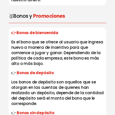
🥇Bonos y
Promociones
👉 Bonos de bienvenida
Es el bono que se ofrece al usuario que ingresa
nuevo a manera de incentivo para que
comience a jugar y ganar. Dependiendo de la
política de cada empresa, este bono es más
alto o más bajo.
👉
Bonos de depósito
Los bonos de depósito son aquellos que se
otorgan en las cuentas de quienes han
realizado un depósito, depende de la cantidad
del depósito será el monto del bono que le
corresponde.
👉
Bonos sin depósito